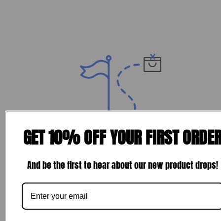
GET 10% OFF YOUR FIRST ORDE
No products found
And be the first to hear about our new product drops!