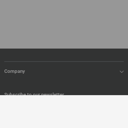
Company
Subscribe to our newsletter
Email
I agree to receiving marketing emails and special deals